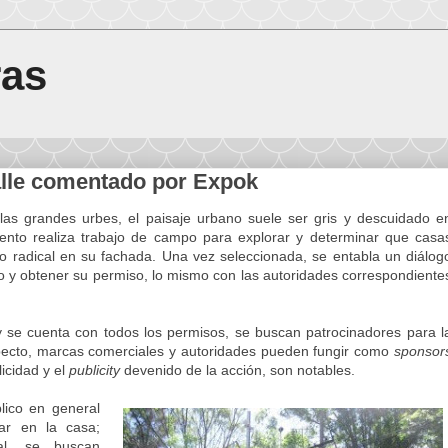
ras
lle comentado por Expok
as grandes urbes, el paisaje urbano suele ser gris y descuidado e
nto realiza trabajo de campo para explorar y determinar que casa
io radical en su fachada. Una vez seleccionada, se entabla un diálog
o y obtener su permiso, lo mismo con las autoridades correspondiente
 se cuenta con todos los permisos, se buscan patrocinadores para l
specto, marcas comerciales y autoridades pueden fungir como
sponsor
licidad y el
publicity
devenido de la acción, son notables.
lico en general
ar en la casa;
al, se buscan