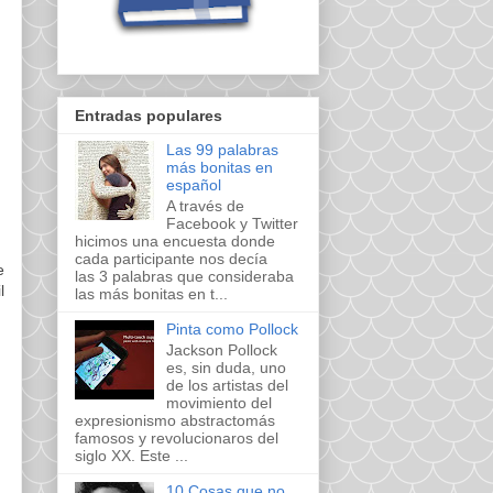
Entradas populares
Las 99 palabras
más bonitas en
español
A través de
Facebook y Twitter
hicimos una encuesta donde
cada participante nos decía
e
las 3 palabras que consideraba
l
las más bonitas en t...
Pinta como Pollock
Jackson Pollock
es, sin duda, uno
de los artistas del
movimiento del
expresionismo abstractomás
famosos y revolucionaros del
siglo XX. Este ...
10 Cosas que no